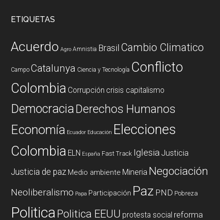
ETIQUETAS
Acuerdo
Cambio Climatico
Brasil
Amnistia
Agro
Conflicto
Catalunya
Campo
Ciencia y Tecnología
Colombia
Corrupción
crisis capitalismo
Democracia
Derechos Humanos
Elecciones
Economía
Ecuador
Educación
Colombia
Iglesia
ELN
Justicia
Fast Track
España
Negociación
Justicia de paz
Mineria
Medio ambiente
Paz
Neoliberalismo
PND
Participación
Pobreza
Papa
Politica
Politica EEUU
reforma
protesta social