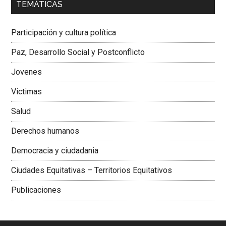
TEMÁTICAS
Dra. Carolina Corcho Mejía,
Presidenta Corporación
Latinoamericana Sur, Vicepresidenta Federación Médica
Participación y cultura política
Colombiana
Paz, Desarrollo Social y Postconflicto
Jovenes
Victimas
Salud
Derechos humanos
Democracia y ciudadania
Ciudades Equitativas – Territorios Equitativos
Publicaciones