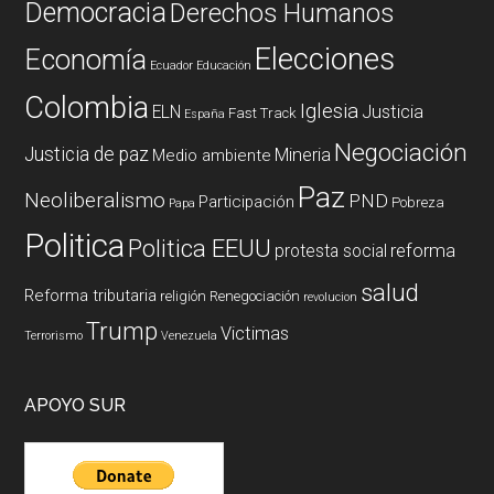
Democracia
Derechos Humanos
Elecciones
Economía
Ecuador
Educación
Colombia
Iglesia
ELN
Justicia
Fast Track
España
Negociación
Justicia de paz
Mineria
Medio ambiente
Paz
Neoliberalismo
PND
Participación
Pobreza
Papa
Politica
Politica EEUU
reforma
protesta social
salud
Reforma tributaria
religión
Renegociación
revolucion
Trump
Victimas
Terrorismo
Venezuela
APOYO SUR