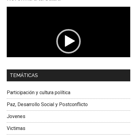
Reproductor
de
vídeo
00:00
01:04
TEMÁTICAS
Dra. Carolina Corcho Mejía,
Presidenta Corporación
Latinoamericana Sur, Vicepresidenta Federación Médica
Participación y cultura política
Colombiana
Paz, Desarrollo Social y Postconflicto
Jovenes
Victimas