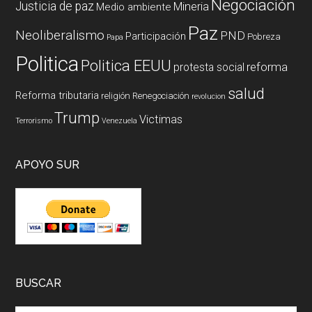
Negociación
Justicia de paz
Mineria
Medio ambiente
Paz
Neoliberalismo
PND
Participación
Pobreza
Papa
Politica
Politica EEUU
reforma
protesta social
salud
Reforma tributaria
religión
Renegociación
revolucion
Trump
Victimas
Terrorismo
Venezuela
APOYO SUR
BUSCAR