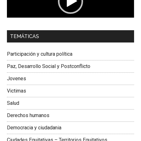
00:00
01:04
TEMÁTICAS
Dra. Carolina Corcho Mejía,
Presidenta Corporación
Latinoamericana Sur, Vicepresidenta Federación Médica
Participación y cultura política
Colombiana
Paz, Desarrollo Social y Postconflicto
Jovenes
Victimas
Salud
Derechos humanos
Democracia y ciudadania
Ciudades Equitativas – Territorios Equitativos