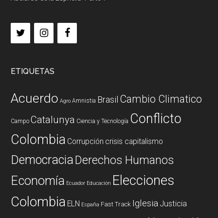
ETIQUETAS
Acuerdo
Cambio Climatico
Brasil
Amnistia
Agro
Conflicto
Catalunya
Campo
Ciencia y Tecnología
Colombia
Corrupción
crisis capitalismo
Democracia
Derechos Humanos
Elecciones
Economía
Ecuador
Educación
Colombia
Iglesia
ELN
Justicia
Fast Track
España