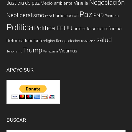
Negociación
Justicia de paz
Mineria
Medio ambiente
Paz
Neoliberalismo
PND
Participación
Pobreza
Papa
Politica
Politica EEUU
reforma
protesta social
salud
Reforma tributaria
religión
Renegociación
revolucion
Trump
Victimas
Terrorismo
Venezuela
APOYO SUR
BUSCAR