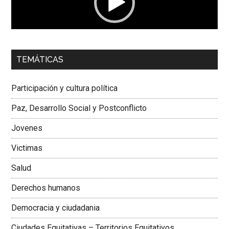
00:00
01:04
TEMÁTICAS
Dra. Carolina Corcho Mejía,
Presidenta Corporación
Latinoamericana Sur, Vicepresidenta Federación Médica
Participación y cultura política
Colombiana
Paz, Desarrollo Social y Postconflicto
Jovenes
Victimas
Salud
Derechos humanos
Democracia y ciudadania
Ciudades Equitativas – Territorios Equitativos