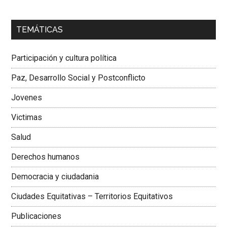
00:00
01:04
TEMÁTICAS
Dra. Carolina Corcho Mejía,
Presidenta Corporación
Latinoamericana Sur, Vicepresidenta Federación Médica
Participación y cultura política
Colombiana
Paz, Desarrollo Social y Postconflicto
Jovenes
Victimas
Salud
Derechos humanos
Democracia y ciudadania
Ciudades Equitativas – Territorios Equitativos
Publicaciones