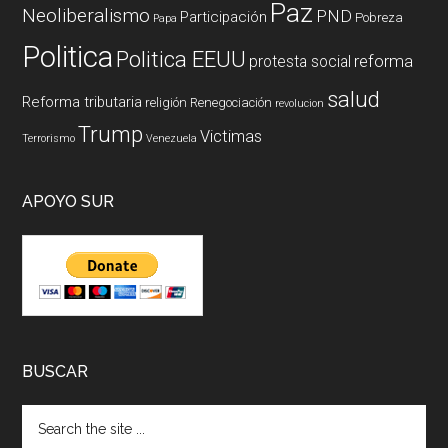
Paz
Neoliberalismo
PND
Participación
Pobreza
Papa
Politica
Politica EEUU
reforma
protesta social
salud
Reforma tributaria
religión
Renegociación
revolucion
Trump
Victimas
Terrorismo
Venezuela
APOYO SUR
BUSCAR