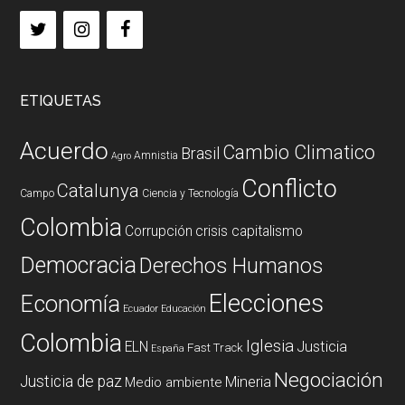
ETIQUETAS
Acuerdo
Cambio Climatico
Brasil
Amnistia
Agro
Conflicto
Catalunya
Campo
Ciencia y Tecnología
Colombia
Corrupción
crisis capitalismo
Democracia
Derechos Humanos
Elecciones
Economía
Ecuador
Educación
Colombia
Iglesia
ELN
Justicia
Fast Track
España
Negociación
Justicia de paz
Mineria
Medio ambiente