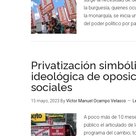
la burguesía, quienes oc
la monarquía, se inicia u
del poder político por p
Privatización simbó
ideológica de oposic
sociales
15 mayo, 2023
By
Víctor Manuel Ocampo Velasco
L
A poco más de 10 meses 
público el articulado de
programa del cambio; to