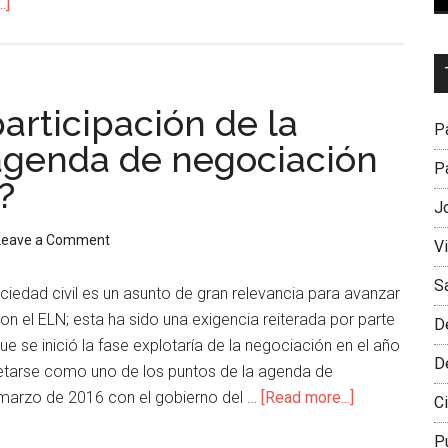
.]
Dr
L
articipación de la
M
Pa
 agenda de negociación
Pa
?
J
Leave a Comment
V
S
ociedad civil es un asunto de gran relevancia para avanzar
on el ELN; esta ha sido una exigencia reiterada por parte
D
ue se inició la fase explotaría de la negociación en el año
D
etarse como uno de los puntos de la agenda de
marzo de 2016 con el gobierno del …
[Read more...]
Ci
P