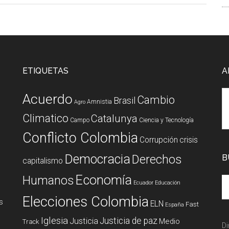
ETIQUETAS
A
Acuerdo
Cambio
Brasil
Amnistia
Agro
Climatico
Catalunya
Campo
Ciencia y Tecnología
Conflicto Colombia
Corrupción
crisis
Democracia
Derechos
B
capitalismo
Economía
Humanos
Ecuador
Educación
Elecciones Colombia
s
ELN
Fast
España
Iglesia
Justicia de paz
Justicia
Medio
Track
Di