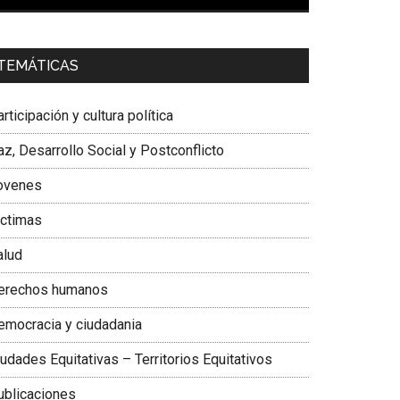
00:00
01:04
a. Carolina Corcho Mejía,
Presidenta Corporación
TEMÁTICAS
atinoamericana Sur, Vicepresidenta Federación
édica Colombiana
rticipación y cultura política
z, Desarrollo Social y Postconflicto
ovenes
ictimas
alud
erechos humanos
emocracia y ciudadania
udades Equitativas – Territorios Equitativos
ublicaciones