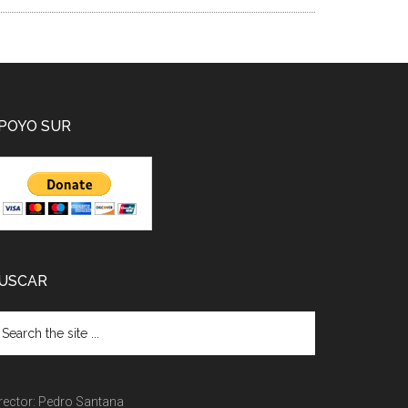
POYO SUR
USCAR
rector: Pedro Santana