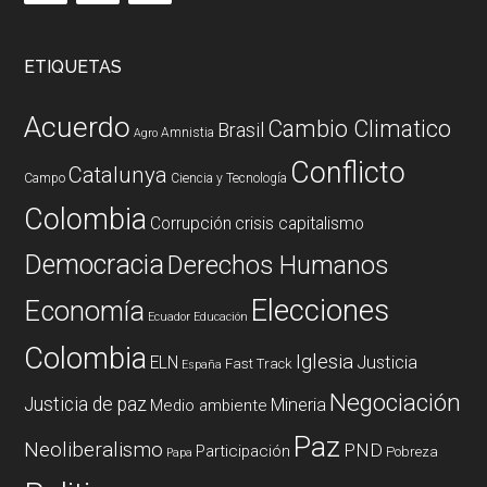
ETIQUETAS
Acuerdo
Cambio Climatico
Brasil
Amnistia
Agro
Conflicto
Catalunya
Campo
Ciencia y Tecnología
Colombia
Corrupción
crisis capitalismo
Democracia
Derechos Humanos
Elecciones
Economía
Ecuador
Educación
Colombia
Iglesia
ELN
Justicia
Fast Track
España
Negociación
Justicia de paz
Mineria
Medio ambiente
Paz
Neoliberalismo
PND
Participación
Pobreza
Papa