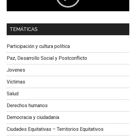
00:00
01:04
TEMÁTICAS
Dra. Carolina Corcho Mejía,
Presidenta Corporación
Latinoamericana Sur, Vicepresidenta Federación Médica
Participación y cultura política
Colombiana
Paz, Desarrollo Social y Postconflicto
Jovenes
Victimas
Salud
Derechos humanos
Democracia y ciudadania
Ciudades Equitativas – Territorios Equitativos