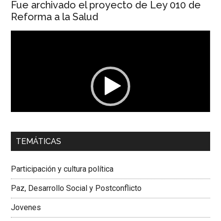
Fue archivado el proyecto de Ley 010 de
Reforma a la Salud
Reproductor
de
vídeo
00:00
01:04
TEMÁTICAS
Dra. Carolina Corcho Mejía,
Presidenta Corporación
Latinoamericana Sur, Vicepresidenta Federación Médica
Participación y cultura política
Colombiana
Paz, Desarrollo Social y Postconflicto
Jovenes