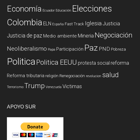
Elecciones
Economía
Ecuador
Educación
Colombia
Iglesia
ELN
Justicia
Fast Track
España
Negociación
Justicia de paz
Mineria
Medio ambiente
Paz
Neoliberalismo
PND
Participación
Pobreza
Papa
Politica
Politica EEUU
reforma
protesta social
salud
Reforma tributaria
religión
Renegociación
revolucion
Trump
Victimas
Terrorismo
Venezuela
APOYO SUR