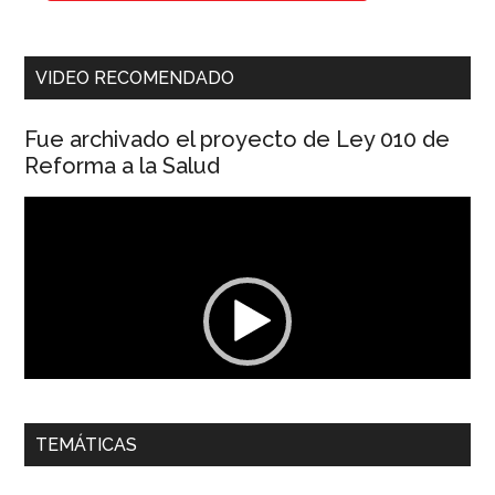
VIDEO RECOMENDADO
Fue archivado el proyecto de Ley 010 de
Reforma a la Salud
Reproductor
de
vídeo
00:00
01:04
TEMÁTICAS
Dra. Carolina Corcho Mejía,
Presidenta Corporación
Latinoamericana Sur, Vicepresidenta Federación Médica