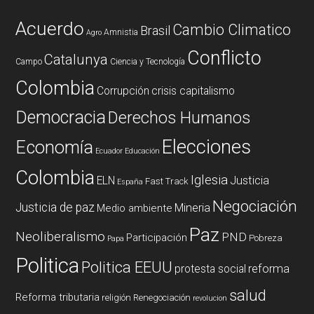
Acuerdo
Cambio Climatico
Brasil
Amnistia
Agro
Conflicto
Catalunya
Campo
Ciencia y Tecnología
Colombia
Corrupción
crisis capitalismo
Democracia
Derechos Humanos
Elecciones
Economía
Ecuador
Educación
Colombia
Iglesia
ELN
Justicia
Fast Track
España
Negociación
Justicia de paz
Mineria
Medio ambiente
Paz
Neoliberalismo
PND
Participación
Pobreza
Papa
Politica
Politica EEUU
reforma
protesta social
salud
Reforma tributaria
religión
Renegociación
revolucion