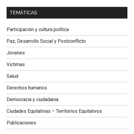
00:00
01:04
TEMÁTICAS
Dra. Carolina Corcho Mejía,
Presidenta Corporación
Latinoamericana Sur, Vicepresidenta Federación Médica
Participación y cultura política
Colombiana
Paz, Desarrollo Social y Postconflicto
Jovenes
Victimas
Salud
Derechos humanos
Democracia y ciudadania
Ciudades Equitativas – Territorios Equitativos
Publicaciones