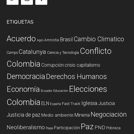
ETIQUETAS
Acuerdo
Cambio Climatico
Brasil
Amnistia
Agro
Conflicto
Catalunya
Campo
Ciencia y Tecnología
Colombia
Corrupción
crisis capitalismo
Democracia
Derechos Humanos
Elecciones
Economía
Ecuador
Educación
Colombia
Iglesia
ELN
Justicia
Fast Track
España
Negociación
Justicia de paz
Mineria
Medio ambiente
Paz
Neoliberalismo
PND
Participación
Pobreza
Papa