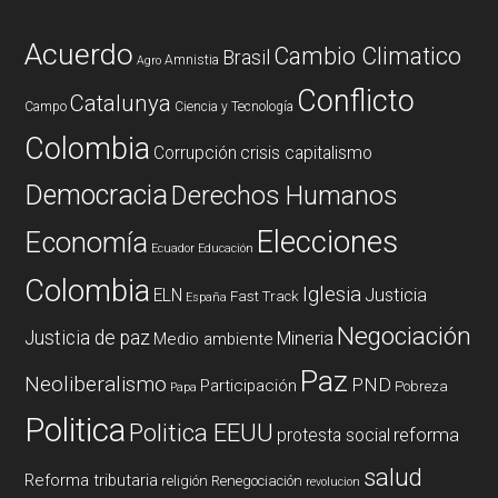
Acuerdo
Cambio Climatico
Brasil
Amnistia
Agro
Conflicto
Catalunya
Campo
Ciencia y Tecnología
Colombia
Corrupción
crisis capitalismo
Democracia
Derechos Humanos
Elecciones
Economía
Ecuador
Educación
Colombia
Iglesia
ELN
Justicia
Fast Track
España
Negociación
Justicia de paz
Mineria
Medio ambiente
Paz
Neoliberalismo
PND
Participación
Pobreza
Papa
Politica
Politica EEUU
reforma
protesta social
salud
Reforma tributaria
religión
Renegociación
revolucion