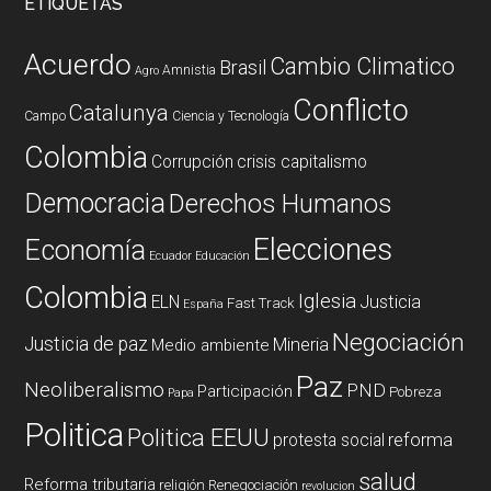
ETIQUETAS
Acuerdo
Cambio Climatico
Brasil
Amnistia
Agro
Conflicto
Catalunya
Campo
Ciencia y Tecnología
Colombia
Corrupción
crisis capitalismo
Democracia
Derechos Humanos
Elecciones
Economía
Ecuador
Educación
Colombia
Iglesia
ELN
Justicia
Fast Track
España
Negociación
Justicia de paz
Mineria
Medio ambiente
Paz
Neoliberalismo
PND
Participación
Pobreza
Papa
Politica
Politica EEUU
reforma
protesta social
salud
Reforma tributaria
religión
Renegociación
revolucion