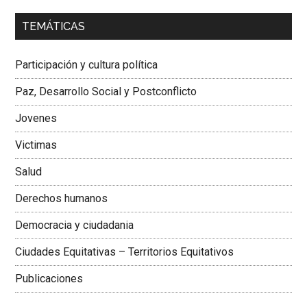
00:00
01:04
TEMÁTICAS
Dra. Carolina Corcho Mejía,
Presidenta Corporación
Latinoamericana Sur, Vicepresidenta Federación Médica
Participación y cultura política
Colombiana
Paz, Desarrollo Social y Postconflicto
Jovenes
Victimas
Salud
Derechos humanos
Democracia y ciudadania
Ciudades Equitativas – Territorios Equitativos
Publicaciones