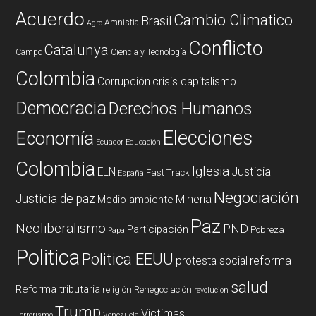
Acuerdo
Cambio Climatico
Brasil
Amnistia
Agro
Conflicto
Catalunya
Campo
Ciencia y Tecnología
Colombia
Corrupción
crisis capitalismo
Democracia
Derechos Humanos
Elecciones
Economía
Ecuador
Educación
Colombia
Iglesia
ELN
Justicia
Fast Track
España
Negociación
Justicia de paz
Mineria
Medio ambiente
Paz
Neoliberalismo
PND
Participación
Pobreza
Papa
Politica
Politica EEUU
reforma
protesta social
salud
Reforma tributaria
religión
Renegociación
revolucion
Trump
Victimas
Terrorismo
Venezuela