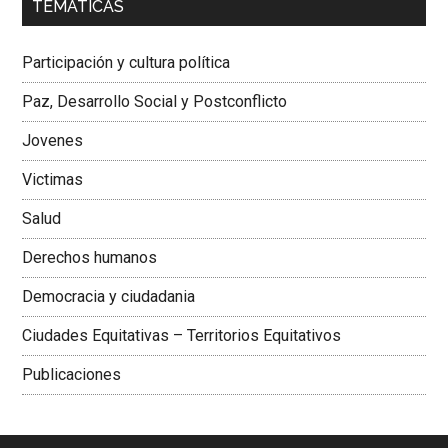
TEMÁTICAS
Dra. Carolina Corcho Mejía,
Presidenta Corporación
Latinoamericana Sur, Vicepresidenta Federación Médica
Participación y cultura política
Colombiana
Paz, Desarrollo Social y Postconflicto
Jovenes
Victimas
Salud
Derechos humanos
Democracia y ciudadania
Ciudades Equitativas – Territorios Equitativos
Publicaciones