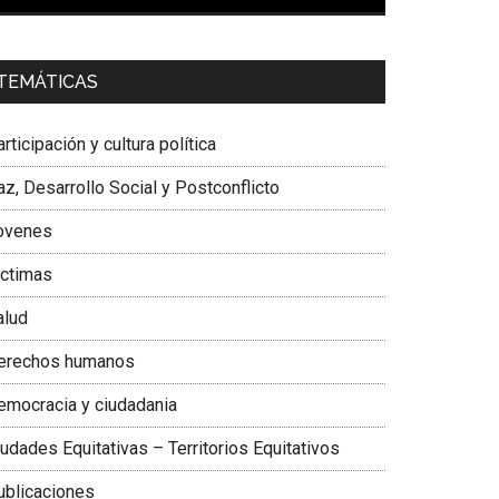
00:00
01:04
a. Carolina Corcho Mejía,
Presidenta Corporación
TEMÁTICAS
atinoamericana Sur, Vicepresidenta Federación
édica Colombiana
rticipación y cultura política
z, Desarrollo Social y Postconflicto
ovenes
ictimas
alud
erechos humanos
emocracia y ciudadania
udades Equitativas – Territorios Equitativos
ublicaciones