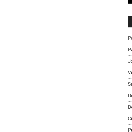
Dr
L
M
Pa
Pa
J
V
S
D
D
Ci
P