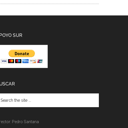
POYO SUR
USCAR
rector: Pedro Santana