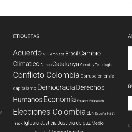
ETIQUETAS
A
Acuerdo
Cambio
Brasil
Amnistia
Agro
Climatico
Catalunya
Campo
Ciencia y Tecnología
Conflicto Colombia
Corrupción
crisis
Democracia
Derechos
B
capitalismo
Economía
Humanos
Ecuador
Educación
Elecciones Colombia
s
ELN
Fast
España
Iglesia
Justicia de paz
Justicia
Medio
Track
Di