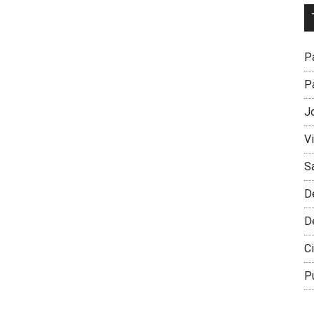
Dr
L
M
Pa
Pa
J
V
S
D
D
Ci
P