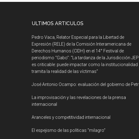
ULTIMOS ARTICULOS
Pedro Vaca, Relator Especial para la Libertad de
Expresión (RELE) de la Comisión Interamericana de
Derechos Humanos (CIDH) en el 14° Festival de
periodismo “Gabo”: “La tardanza de la Jurisdicción JEP
es criticable: puede impactar como la institucionalidad
tramita la realidad de las víctimas”
José Antonio Ocampo: evaluación del gobierno de Pet
La improvisación y las revelaciones de la prensa
internacional
Aranceles y competitividad internacional
El espejismo de las políticas “milagro”