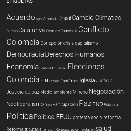
ETIQUETAS
Acuerdo
Cambio Climatico
Brasil
Amnistia
Agro
Conflicto
Catalunya
Campo
Ciencia y Tecnología
Colombia
Corrupción
crisis capitalismo
Democracia
Derechos Humanos
Elecciones
Economía
Ecuador
Educación
Colombia
Iglesia
ELN
Justicia
Fast Track
España
Negociación
Justicia de paz
Mineria
Medio ambiente
Paz
Neoliberalismo
PND
Participación
Pobreza
Papa
Politica
Politica EEUU
reforma
protesta social
salud
Reforma tributaria
religión
Renegociación
revolucion