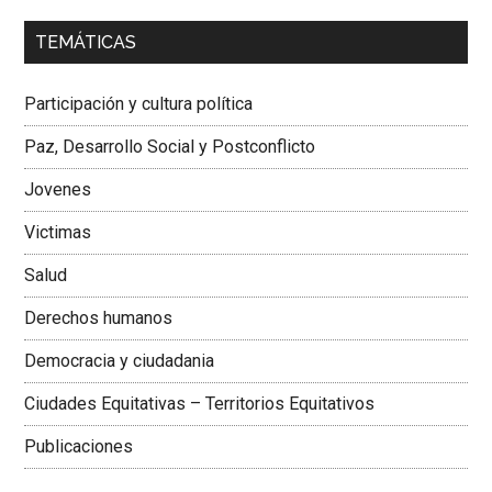
00:00
01:04
TEMÁTICAS
Dra. Carolina Corcho Mejía,
Presidenta Corporación
Latinoamericana Sur, Vicepresidenta Federación Médica
Participación y cultura política
Colombiana
Paz, Desarrollo Social y Postconflicto
Jovenes
Victimas
Salud
Derechos humanos
Democracia y ciudadania
Ciudades Equitativas – Territorios Equitativos
Publicaciones