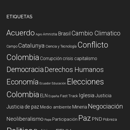
ETIQUETAS
Acuerdo
Cambio Climatico
Brasil
Amnistia
Agro
Conflicto
Catalunya
Campo
Ciencia y Tecnología
Colombia
Corrupción
crisis capitalismo
Democracia
Derechos Humanos
Elecciones
Economía
Ecuador
Educación
Colombia
Iglesia
ELN
Justicia
Fast Track
España
Negociación
Justicia de paz
Mineria
Medio ambiente
Paz
Neoliberalismo
PND
Participación
Pobreza
Papa