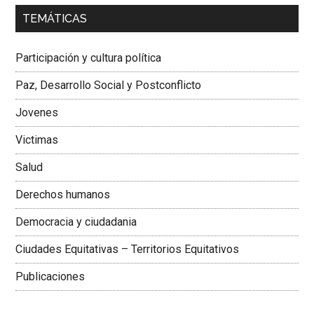
00:00
01:04
TEMÁTICAS
Dra. Carolina Corcho Mejía,
Presidenta Corporación
Latinoamericana Sur, Vicepresidenta Federación Médica
Participación y cultura política
Colombiana
Paz, Desarrollo Social y Postconflicto
Jovenes
Victimas
Salud
Derechos humanos
Democracia y ciudadania
Ciudades Equitativas – Territorios Equitativos
Publicaciones