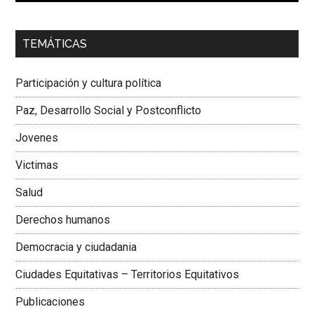
00:00
01:04
TEMÁTICAS
Dra. Carolina Corcho Mejía,
Presidenta Corporación
Latinoamericana Sur, Vicepresidenta Federación Médica
Participación y cultura política
Colombiana
Paz, Desarrollo Social y Postconflicto
Jovenes
Victimas
Salud
Derechos humanos
Democracia y ciudadania
Ciudades Equitativas – Territorios Equitativos
Publicaciones