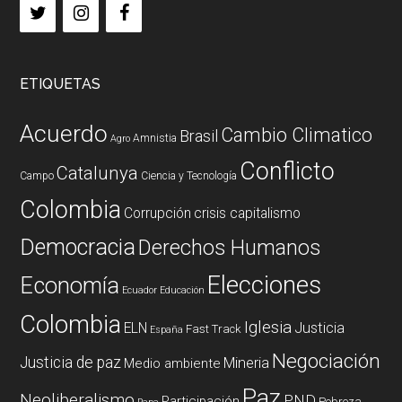
ETIQUETAS
Acuerdo
Cambio Climatico
Brasil
Amnistia
Agro
Conflicto
Catalunya
Campo
Ciencia y Tecnología
Colombia
Corrupción
crisis capitalismo
Democracia
Derechos Humanos
Elecciones
Economía
Ecuador
Educación
Colombia
Iglesia
ELN
Justicia
Fast Track
España
Negociación
Justicia de paz
Mineria
Medio ambiente
Paz
Neoliberalismo
PND
Participación
Pobreza