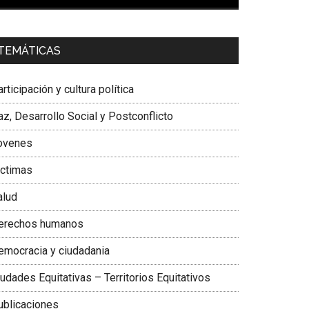
00:00
01:04
a. Carolina Corcho Mejía,
Presidenta Corporación
TEMÁTICAS
atinoamericana Sur, Vicepresidenta Federación
édica Colombiana
rticipación y cultura política
z, Desarrollo Social y Postconflicto
ovenes
ictimas
alud
erechos humanos
emocracia y ciudadania
udades Equitativas – Territorios Equitativos
ublicaciones