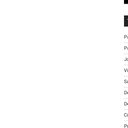
Dr
L
M
Pa
Pa
J
V
S
D
D
Ci
P