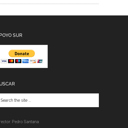
POYO SUR
USCAR
rector: Pedro Santana