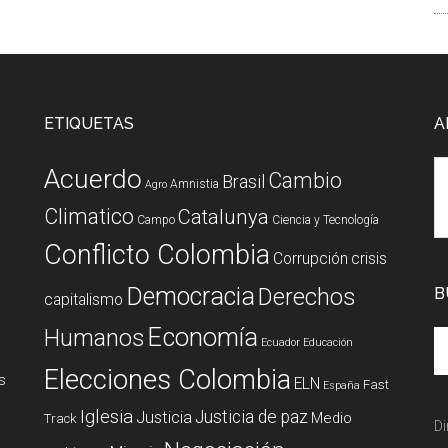
ETIQUETAS
A
Acuerdo
Cambio
Brasil
Amnistia
Agro
Climatico
Catalunya
Campo
Ciencia y Tecnología
Conflicto Colombia
Corrupción
crisis
Democracia
Derechos
B
capitalismo
Economía
Humanos
Ecuador
Educación
Elecciones Colombia
s
ELN
Fast
España
Iglesia
Justicia de paz
Justicia
Medio
Track
Di