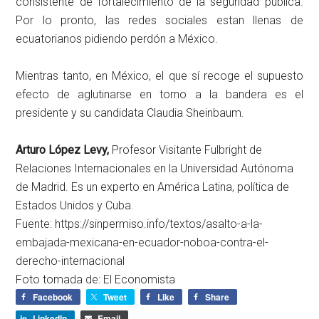
consistente de fortalecimiento de la seguridad pública.
Por lo pronto, las redes sociales estan llenas de
ecuatorianos pidiendo perdón a México.
Mientras tanto, en México, el que sí recoge el supuesto
efecto de aglutinarse en torno a la bandera es el
presidente y su candidata Claudia Sheinbaum.
Arturo López Levy,
Profesor Visitante Fulbright de
Relaciones Internacionales en la Universidad Autónoma
de Madrid. Es un experto en América Latina, política de
Estados Unidos y Cuba.
Fuente: https://sinpermiso.info/textos/asalto-a-la-
embajada-mexicana-en-ecuador-noboa-contra-el-
derecho-internacional
Foto tomada de: El Economista
Facebook
Tweet
Like
Share
LinkedIn
Email