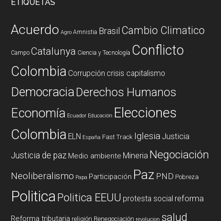
ETIQUETAS
Acuerdo
Cambio Climatico
Brasil
Amnistia
Agro
Conflicto
Catalunya
Campo
Ciencia y Tecnología
Colombia
Corrupción
crisis capitalismo
Democracia
Derechos Humanos
Elecciones
Economía
Ecuador
Educación
Colombia
Iglesia
ELN
Justicia
Fast Track
España
Negociación
Justicia de paz
Mineria
Medio ambiente
Paz
Neoliberalismo
PND
Participación
Pobreza
Papa
Politica
Politica EEUU
reforma
protesta social
salud
Reforma tributaria
religión
Renegociación
revolucion