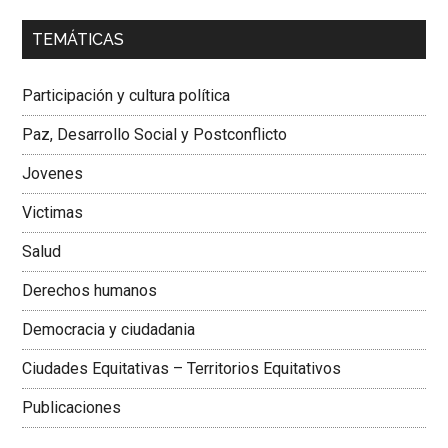
00:00
01:04
TEMÁTICAS
Dra. Carolina Corcho Mejía,
Presidenta Corporación
Latinoamericana Sur, Vicepresidenta Federación Médica
Participación y cultura política
Colombiana
Paz, Desarrollo Social y Postconflicto
Jovenes
Victimas
Salud
Derechos humanos
Democracia y ciudadania
Ciudades Equitativas – Territorios Equitativos
Publicaciones