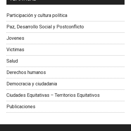
Dra. Carolina Corcho Mejía,
Presidenta Corporación
Latinoamericana Sur, Vicepresidenta Federación Médica
Participación y cultura política
Colombiana
Paz, Desarrollo Social y Postconflicto
Jovenes
Victimas
Salud
Derechos humanos
Democracia y ciudadania
Ciudades Equitativas – Territorios Equitativos
Publicaciones