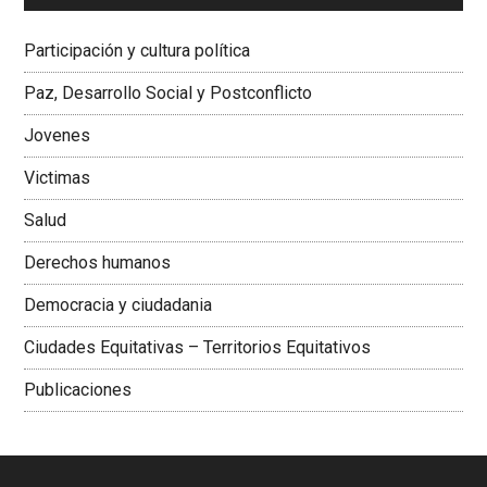
Dra. Carolina Corcho Mejía,
Presidenta Corporación
Latinoamericana Sur, Vicepresidenta Federación Médica
Participación y cultura política
Colombiana
Paz, Desarrollo Social y Postconflicto
Jovenes
Victimas
Salud
Derechos humanos
Democracia y ciudadania
Ciudades Equitativas – Territorios Equitativos
Publicaciones