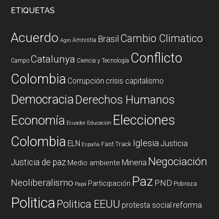
ETIQUETAS
Acuerdo
Cambio Climatico
Brasil
Amnistia
Agro
Conflicto
Catalunya
Campo
Ciencia y Tecnología
Colombia
Corrupción
crisis capitalismo
Democracia
Derechos Humanos
Elecciones
Economía
Ecuador
Educación
Colombia
Iglesia
ELN
Justicia
Fast Track
España
Negociación
Justicia de paz
Mineria
Medio ambiente
Paz
Neoliberalismo
PND
Participación
Pobreza
Papa
Politica
Politica EEUU
reforma
protesta social