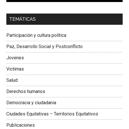
00:00
01:04
TEMÁTICAS
Dra. Carolina Corcho Mejía,
Presidenta Corporación
Latinoamericana Sur, Vicepresidenta Federación Médica
Participación y cultura política
Colombiana
Paz, Desarrollo Social y Postconflicto
Jovenes
Victimas
Salud
Derechos humanos
Democracia y ciudadania
Ciudades Equitativas – Territorios Equitativos
Publicaciones