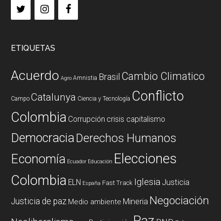
ETIQUETAS
Acuerdo
Cambio Climatico
Brasil
Amnistia
Agro
Conflicto
Catalunya
Campo
Ciencia y Tecnología
Colombia
Corrupción
crisis capitalismo
Democracia
Derechos Humanos
Elecciones
Economía
Ecuador
Educación
Colombia
Iglesia
ELN
Justicia
Fast Track
España
Negociación
Justicia de paz
Mineria
Medio ambiente
Paz