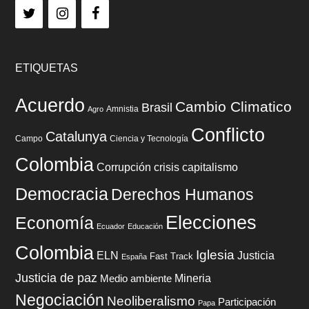
ETIQUETAS
Acuerdo
Cambio Climatico
Brasil
Amnistia
Agro
Conflicto
Catalunya
Campo
Ciencia y Tecnología
Colombia
Corrupción
crisis capitalismo
Democracia
Derechos Humanos
Elecciones
Economía
Ecuador
Educación
Colombia
Iglesia
Justicia
ELN
Fast Track
España
Justicia de paz
Mineria
Medio ambiente
Negociación
Neoliberalismo
Participación
Papa