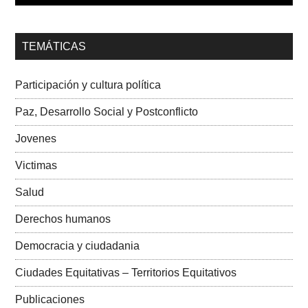
00:00
01:04
TEMÁTICAS
Dra. Carolina Corcho Mejía,
Presidenta Corporación
Latinoamericana Sur, Vicepresidenta Federación Médica
Participación y cultura política
Colombiana
Paz, Desarrollo Social y Postconflicto
Jovenes
Victimas
Salud
Derechos humanos
Democracia y ciudadania
Ciudades Equitativas – Territorios Equitativos
Publicaciones