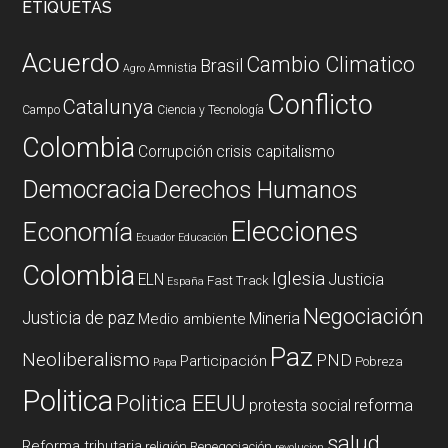
ETIQUETAS
Acuerdo
Cambio Climatico
Brasil
Amnistia
Agro
Conflicto
Catalunya
Campo
Ciencia y Tecnología
Colombia
Corrupción
crisis capitalismo
Democracia
Derechos Humanos
Elecciones
Economía
Ecuador
Educación
Colombia
Iglesia
ELN
Justicia
Fast Track
España
Negociación
Justicia de paz
Mineria
Medio ambiente
Paz
Neoliberalismo
PND
Participación
Pobreza
Papa
Politica
Politica EEUU
reforma
protesta social
salud
Reforma tributaria
religión
Renegociación
revolucion