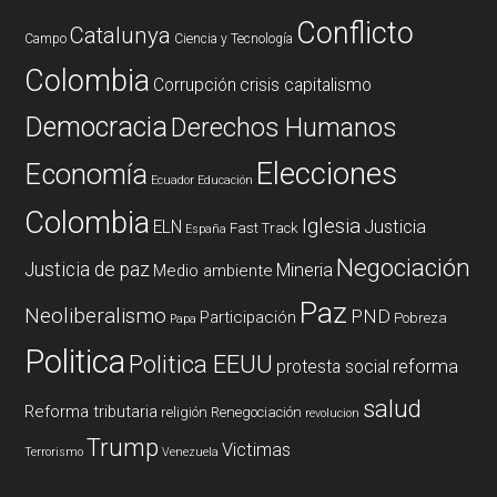
Conflicto
Catalunya
Campo
Ciencia y Tecnología
Colombia
Corrupción
crisis capitalismo
Democracia
Derechos Humanos
Elecciones
Economía
Ecuador
Educación
Colombia
Iglesia
ELN
Justicia
Fast Track
España
Negociación
Justicia de paz
Mineria
Medio ambiente
Paz
Neoliberalismo
PND
Participación
Pobreza
Papa
Politica
Politica EEUU
reforma
protesta social
salud
Reforma tributaria
religión
Renegociación
revolucion
Trump
Victimas
Terrorismo
Venezuela