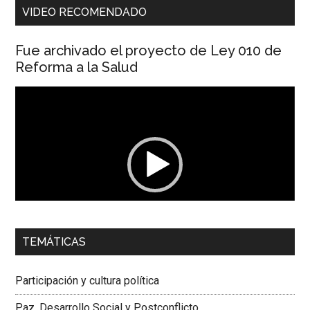
VIDEO RECOMENDADO
Fue archivado el proyecto de Ley 010 de
Reforma a la Salud
Reproductor
de
vídeo
00:00
01:04
TEMÁTICAS
Dra. Carolina Corcho Mejía,
Presidenta Corporación
Latinoamericana Sur, Vicepresidenta Federación Médica
Participación y cultura política
Colombiana
Paz, Desarrollo Social y Postconflicto