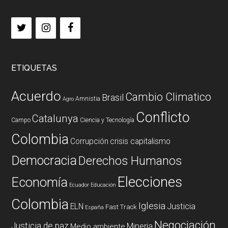
ETIQUETAS
Acuerdo
Cambio Climatico
Brasil
Amnistia
Agro
Conflicto
Catalunya
Campo
Ciencia y Tecnología
Colombia
Corrupción
crisis capitalismo
Democracia
Derechos Humanos
Elecciones
Economía
Ecuador
Educación
Colombia
Iglesia
ELN
Justicia
Fast Track
España
Negociación
Justicia de paz
Mineria
Medio ambiente