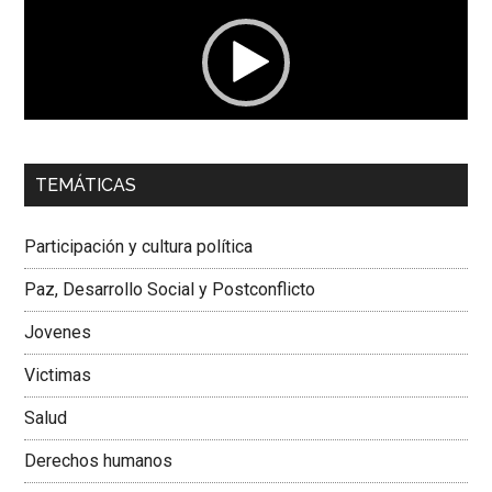
vídeo
00:00
01:04
TEMÁTICAS
Dra. Carolina Corcho Mejía,
Presidenta Corporación
Latinoamericana Sur, Vicepresidenta Federación Médica
Participación y cultura política
Colombiana
Paz, Desarrollo Social y Postconflicto
Jovenes
Victimas
Salud
Derechos humanos