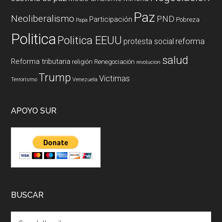
Paz
Neoliberalismo
PND
Participación
Pobreza
Papa
Politica
Politica EEUU
reforma
protesta social
salud
Reforma tributaria
religión
Renegociación
revolucion
Trump
Victimas
Terrorismo
Venezuela
APOYO SUR
BUSCAR