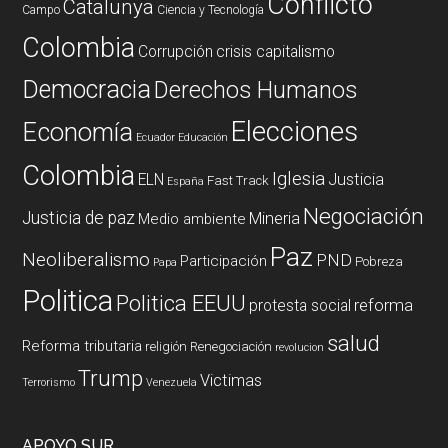
Conflicto
Catalunya
Campo
Ciencia y Tecnología
Colombia
Corrupción
crisis capitalismo
Democracia
Derechos Humanos
Elecciones
Economía
Ecuador
Educación
Colombia
Iglesia
ELN
Justicia
Fast Track
España
Negociación
Justicia de paz
Mineria
Medio ambiente
Paz
Neoliberalismo
PND
Participación
Pobreza
Papa
Politica
Politica EEUU
reforma
protesta social
salud
Reforma tributaria
religión
Renegociación
revolucion
Trump
Victimas
Terrorismo
Venezuela
APOYO SUR