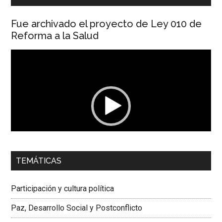
Fue archivado el proyecto de Ley 010 de
Reforma a la Salud
Reproductor
de
vídeo
00:00
01:04
TEMÁTICAS
Dra. Carolina Corcho Mejía,
Presidenta Corporación
Latinoamericana Sur, Vicepresidenta Federación Médica
Participación y cultura política
Colombiana
Paz, Desarrollo Social y Postconflicto