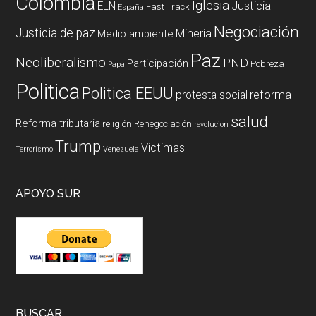
Colombia
Iglesia
ELN
Justicia
Fast Track
España
Negociación
Justicia de paz
Mineria
Medio ambiente
Paz
Neoliberalismo
PND
Participación
Pobreza
Papa
Politica
Politica EEUU
reforma
protesta social
salud
Reforma tributaria
religión
Renegociación
revolucion
Trump
Victimas
Terrorismo
Venezuela
APOYO SUR
BUSCAR