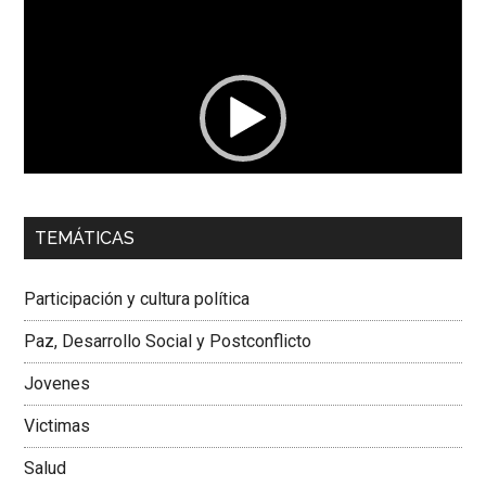
Reproductor
de
vídeo
00:00
01:04
TEMÁTICAS
Dra. Carolina Corcho Mejía,
Presidenta Corporación
Latinoamericana Sur, Vicepresidenta Federación Médica
Participación y cultura política
Colombiana
Paz, Desarrollo Social y Postconflicto
Jovenes
Victimas
Salud