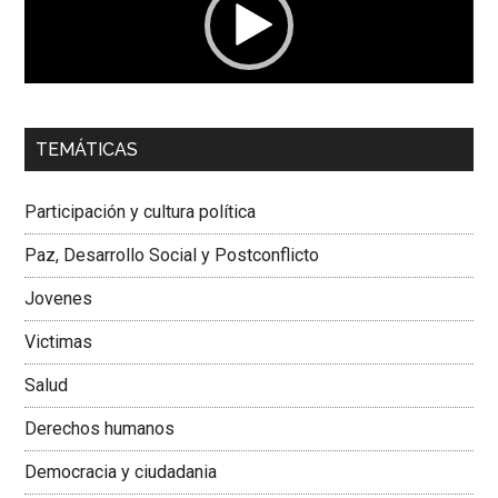
00:00
01:04
TEMÁTICAS
Dra. Carolina Corcho Mejía,
Presidenta Corporación
Latinoamericana Sur, Vicepresidenta Federación Médica
Participación y cultura política
Colombiana
Paz, Desarrollo Social y Postconflicto
Jovenes
Victimas
Salud
Derechos humanos
Democracia y ciudadania