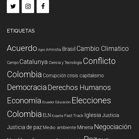
ETIQUETAS
Acuerdo
Cambio Climatico
Brasil
Amnistia
Agro
Conflicto
Catalunya
Campo
Ciencia y Tecnología
Colombia
Corrupción
crisis capitalismo
Democracia
Derechos Humanos
Elecciones
Economía
Ecuador
Educación
Colombia
Iglesia
ELN
Justicia
Fast Track
España
Negociación
Justicia de paz
Mineria
Medio ambiente