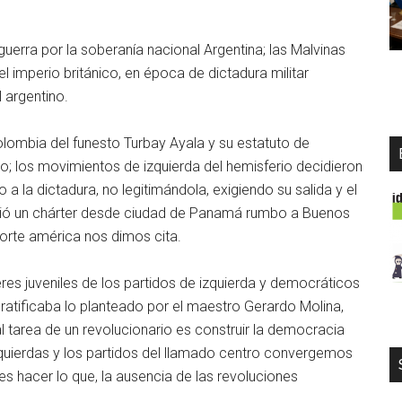
erra por la soberanía nacional Argentina; las Malvinas
l imperio británico, en época de dictadura militar
 argentino.
lombia del funesto Turbay Ayala y su estatuto de
no; los movimientos de izquierda del hemisferio decidieron
o a la dictadura, no legitimándola, exigiendo su salida y el
salió un chárter desde ciudad de Panamá rumbo a Buenos
y norte américa nos dimos cita.
res juveniles de los partidos de izquierda y democráticos
atificaba lo planteado por el maestro Gerardo Molina,
pal tarea de un revolucionario es construir la democracia
izquierdas y los partidos del llamado centro convergemos
 es hacer lo que, la ausencia de las revoluciones