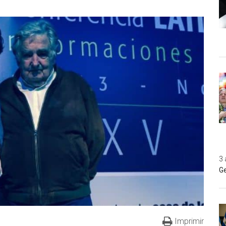
3 
Ge
Imprimir