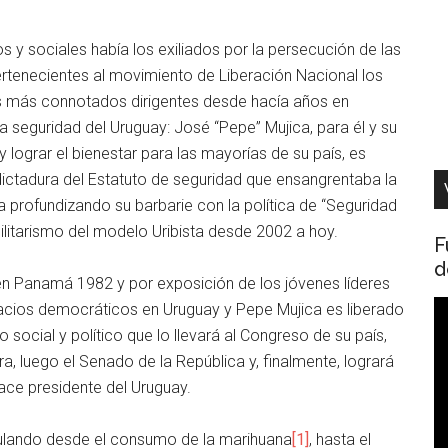
os y sociales había los exiliados por la persecución de las
pertenecientes al movimiento de Liberación Nacional los
us más connotados dirigentes desde hacía años en
ta seguridad del Uruguay: José “Pepe” Mujica, para él y su
 lograr el bienestar para las mayorías de su país, es
dictadura del Estatuto de seguridad que ensangrentaba la
 profundizando su barbarie con la política de “Seguridad
litarismo del modelo Uribista desde 2002 a hoy.
F
d
 en Panamá 1982 y por exposición de los jóvenes líderes
R
acios democráticos en Uruguay y Pepe Mujica es liberado
d
o social y político que lo llevará al Congreso de su país,
v
a, luego el Senado de la República y, finalmente, logrará
hace presidente del Uruguay.
gulando desde el consumo de la marihuana
[1]
, hasta el