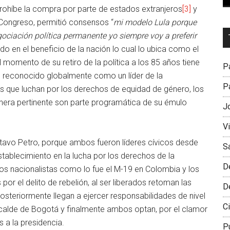
prohíbe la compra por parte de estados extranjeros
[3]
y
l Congreso, permitió consensos “
mi modelo Lula porque
Dr
gociación política permanente yo siempre voy a preferir
L
o en el beneficio de la nación lo cual lo ubica como el
M
l momento de su retiro de la política a los 85 años tiene
Pa
s reconocido globalmente como un líder de la
Pa
es que luchan por los derechos de equidad de género, los
anera pertinente son parte programática de su émulo
J
V
stavo Petro, porque ambos fueron líderes cívicos desde
S
tablecimiento en la lucha por los derechos de la
D
os nacionalistas como lo fue el M-19 en Colombia y los
r el delito de rebelión, al ser liberados retoman las
D
osteriormente llegan a ejercer responsabilidades de nivel
Ci
lcalde de Bogotá y finalmente ambos optan, por el clamor
 a la presidencia.
P