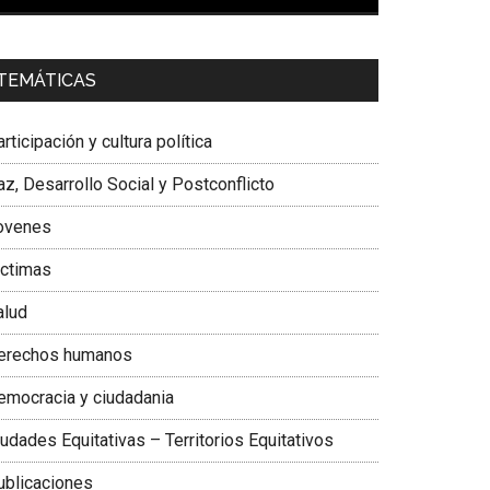
00:00
01:04
a. Carolina Corcho Mejía,
Presidenta Corporación
TEMÁTICAS
atinoamericana Sur, Vicepresidenta Federación
édica Colombiana
rticipación y cultura política
z, Desarrollo Social y Postconflicto
ovenes
ictimas
alud
erechos humanos
emocracia y ciudadania
udades Equitativas – Territorios Equitativos
ublicaciones