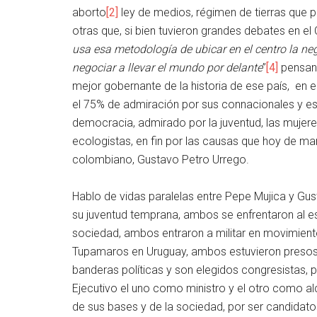
aborto
[2]
ley de medios, régimen de tierras que 
otras que, si bien tuvieron grandes debates en e
usa esa metodología de ubicar en el centro la ne
negociar a llevar el mundo por delante
”
[4]
pensand
mejor gobernante de la historia de ese país, en e
el 75% de admiración por sus connacionales y e
democracia, admirado por la juventud, las mujer
ecologistas, en fin por las causas que hoy de m
colombiano, Gustavo Petro Urrego.
Hablo de vidas paralelas entre Pepe Mujica y Gu
su juventud temprana, ambos se enfrentaron al es
sociedad, ambos entraron a militar en movimient
Tupamaros en Uruguay, ambos estuvieron presos po
banderas políticas y son elegidos congresistas, p
Ejecutivo el uno como ministro y el otro como a
de sus bases y de la sociedad, por ser candidatos