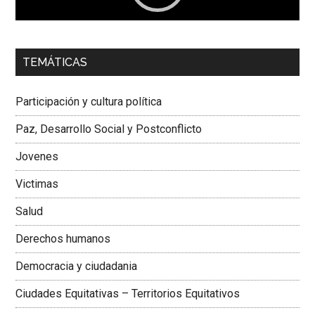
00:00
01:04
TEMÁTICAS
Dra. Carolina Corcho Mejía,
Presidenta Corporación
Latinoamericana Sur, Vicepresidenta Federación Médica
Participación y cultura política
Colombiana
Paz, Desarrollo Social y Postconflicto
Jovenes
Victimas
Salud
Derechos humanos
Democracia y ciudadania
Ciudades Equitativas – Territorios Equitativos