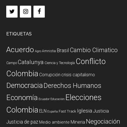
ETIQUETAS
Acuerdo
Cambio Climatico
Brasil
Amnistia
Agro
Conflicto
Catalunya
Campo
Ciencia y Tecnología
Colombia
Corrupción
crisis capitalismo
Democracia
Derechos Humanos
Elecciones
Economía
Ecuador
Educación
Colombia
Iglesia
ELN
Justicia
Fast Track
España
Negociación
Justicia de paz
Mineria
Medio ambiente