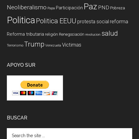
Paz
Neoliberalismo
PND
Participación
Pobreza
Papa
Politica
Politica EEUU
reforma
protesta social
salud
Reforma tributaria
religión
Renegociación
revolucion
Trump
Victimas
Terrorismo
Venezuela
APOYO SUR
BUSCAR