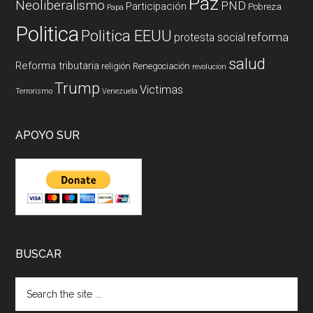
Paz
Neoliberalismo
PND
Participación
Pobreza
Papa
Politica
Politica EEUU
reforma
protesta social
salud
Reforma tributaria
religión
Renegociación
revolucion
Trump
Victimas
Terrorismo
Venezuela
APOYO SUR
BUSCAR