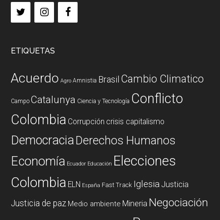
ETIQUETAS
Acuerdo
Cambio Climatico
Brasil
Amnistia
Agro
Conflicto
Catalunya
Campo
Ciencia y Tecnología
Colombia
Corrupción
crisis capitalismo
Democracia
Derechos Humanos
Elecciones
Economía
Ecuador
Educación
Colombia
Iglesia
ELN
Justicia
Fast Track
España
Negociación
Justicia de paz
Mineria
Medio ambiente