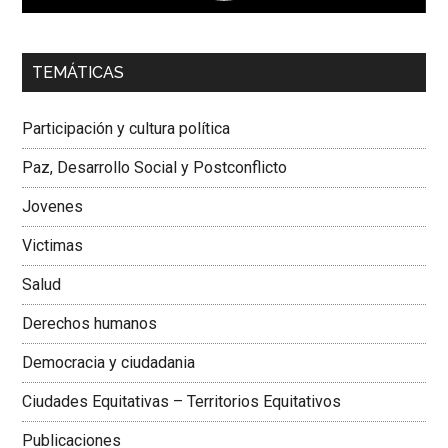
00:00
01:04
TEMÁTICAS
Dra. Carolina Corcho Mejía,
Presidenta Corporación
Latinoamericana Sur, Vicepresidenta Federación Médica
Participación y cultura política
Colombiana
Paz, Desarrollo Social y Postconflicto
Jovenes
Victimas
Salud
Derechos humanos
Democracia y ciudadania
Ciudades Equitativas – Territorios Equitativos
Publicaciones