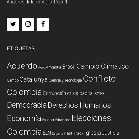
Abelardo de la Espriella- Parte 1
ETIQUETAS
Acuerdo
Cambio Climatico
Brasil
Amnistia
Agro
Conflicto
Catalunya
Campo
Ciencia y Tecnología
Colombia
Corrupción
crisis capitalismo
Democracia
Derechos Humanos
Elecciones
Economía
Ecuador
Educación
Colombia
Iglesia
ELN
Justicia
Fast Track
España