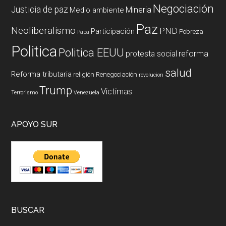
Negociación
Justicia de paz
Mineria
Medio ambiente
Paz
Neoliberalismo
PND
Participación
Pobreza
Papa
Politica
Politica EEUU
reforma
protesta social
salud
Reforma tributaria
religión
Renegociación
revolucion
Trump
Victimas
Terrorismo
Venezuela
APOYO SUR
BUSCAR