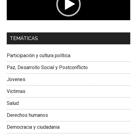
00:00
01:04
TEMÁTICAS
Dra. Carolina Corcho Mejía,
Presidenta Corporación
Latinoamericana Sur, Vicepresidenta Federación Médica
Participación y cultura política
Colombiana
Paz, Desarrollo Social y Postconflicto
Jovenes
Victimas
Salud
Derechos humanos
Democracia y ciudadania