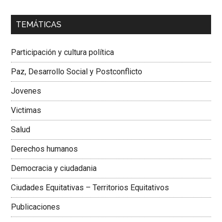
00:00
01:04
TEMÁTICAS
Dra. Carolina Corcho Mejía,
Presidenta Corporación
Latinoamericana Sur, Vicepresidenta Federación Médica
Participación y cultura política
Colombiana
Paz, Desarrollo Social y Postconflicto
Jovenes
Victimas
Salud
Derechos humanos
Democracia y ciudadania
Ciudades Equitativas – Territorios Equitativos
Publicaciones