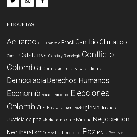
ETIQUETAS
Acuerdo
Cambio Climatico
Brasil
Amnistia
Agro
Conflicto
Catalunya
Campo
Ciencia y Tecnología
Colombia
Corrupción
crisis capitalismo
Democracia
Derechos Humanos
Elecciones
Economía
Ecuador
Educación
Colombia
Iglesia
ELN
Justicia
Fast Track
España
Negociación
Justicia de paz
Mineria
Medio ambiente
Paz
Neoliberalismo
PND
Participación
Pobreza
Papa