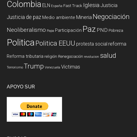
Colombia
Iglesia
ELN
Justicia
Fast Track
España
Negociación
Justicia de paz
Mineria
Medio ambiente
Paz
Neoliberalismo
PND
Participación
Pobreza
Papa
Politica
Politica EEUU
reforma
protesta social
salud
Reforma tributaria
religión
Renegociación
revolucion
Trump
Victimas
Terrorismo
Venezuela
APOYO SUR