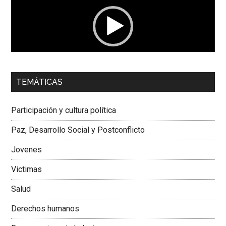
vídeo
00:00
01:04
TEMÁTICAS
Dra. Carolina Corcho Mejía,
Presidenta Corporación
Latinoamericana Sur, Vicepresidenta Federación Médica
Participación y cultura política
Colombiana
Paz, Desarrollo Social y Postconflicto
Jovenes
Victimas
Salud
Derechos humanos