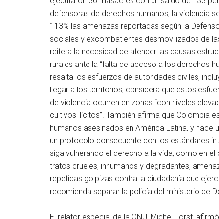
ejecutaron 36 masacres con un saldo de 133 pe
defensoras de derechos humanos, la violencia sex
113% las amenazas reportadas según la Defensoría
sociales y excombatientes desmovilizados de la
reitera la necesidad de atender las causas estru
rurales ante la “falta de acceso a los derechos 
resalta los esfuerzos de autoridades civiles, inclu
llegar a los territorios, considera que estos esf
de violencia ocurren en zonas “con niveles elev
cultivos ilícitos”. También afirma que Colombia
humanos asesinados en América Latina, y hace 
un protocolo consecuente con los estándares int
siga vulnerando el derecho a la vida, como en el 
tratos crueles, inhumanos y degradantes, amenaza
repetidas golpizas contra la ciudadanía que ejerc
recomienda separar la policía del ministerio de De
El relator especial de la ONU, Michel Forst, afir