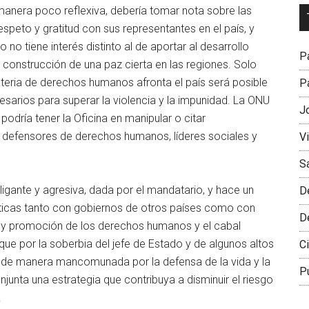
 manera poco reflexiva, debería tomar nota sobre las
Dr
peto y gratitud con sus representantes en el país, y
L
 no tiene interés distinto al de aportar al desarrollo
M
Pa
a construcción de una paz cierta en las regiones. Solo
teria de derechos humanos afronta el país será posible
Pa
esarios para superar la violencia y la impunidad. La ONU
J
odría tener la Oficina en manipular o citar
 defensores de derechos humanos, líderes sociales y
V
S
igante y agresiva, dada por el mandatario, y hace un
D
áticas tanto con gobiernos de otros países como con
D
a y promoción de los derechos humanos y el cabal
ue por la soberbia del jefe de Estado y de algunos altos
Ci
ar de manera mancomunada por la defensa de la vida y la
P
njunta una estrategia que contribuya a disminuir el riesgo
.