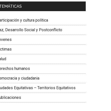
a. Carolina Corcho Mejía,
Presidenta Corporación
TEMÁTICAS
atinoamericana Sur, Vicepresidenta Federación
édica Colombiana
rticipación y cultura política
z, Desarrollo Social y Postconflicto
ovenes
ictimas
alud
erechos humanos
emocracia y ciudadania
udades Equitativas – Territorios Equitativos
ublicaciones