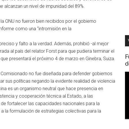
 alcanzan un nivel de impunidad del 89%.
la ONU no fueron bien recibidos por el gobierno
 informe como una “intromisión en la
reciso y falto a la verdad. Además, prohibió -al mejor
trada al país del relator Forst para que pudiera terminar el
F
que presentará el próximo 4 de marzo en Ginebra, Suiza.
d
lto Comisionado no fue diseñada para defender gobiernos
R
ar sus políticas negando la evidente realidad de violencia
d
cina es un organismo neutral que hace presencia en
v
tencia y cooperación técnica al Estado, a las
in de fortalecer las capacidades nacionales para la
 la formulación de estrategias colectivas para la