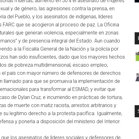
rsonas muertas, aumentó en 50% el asesinato de mujeres
ual y de género, las agresiones contra la prensa, en
 del Pueblo, y los asesinatos de indígenas, líderes
s FARC que se acogieron al proceso de paz. La Oficina
cturales que generan violencia, especialmente en zonas
humanos” y de presencia integral del Estado. Aun cuando
yendo a la Fiscalía General de la Nación y la policía por
uerzos han sido insuficientes, dado que los mayores hechos
ados de pobreza multidimensional, escaso empleo,
 es el país con mayor número de defensores de derechos
un llamado para que se promueva la implementación de
ernacionales para transformar al ESMAD, y evitar que
caso de Dylan Cruz, e incurriendo en prácticas de tortura,
s de muerte con matiz racista, arrestos arbitrarios y
e su legítimo derecho a la protesta pacífica. Igualmente,
fensa y ponerla a disposición del ministerio del Interior.
mó que los asesinatos de líderes sociales y defensores de