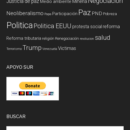
Negociación
Justicia de paz
Mineria
Medio ambiente
Paz
Neoliberalismo
PND
Participación
Pobreza
Papa
Politica
Politica EEUU
reforma
protesta social
salud
Reforma tributaria
religión
Renegociación
revolucion
Trump
Victimas
Terrorismo
Venezuela
APOYO SUR
BUSCAR