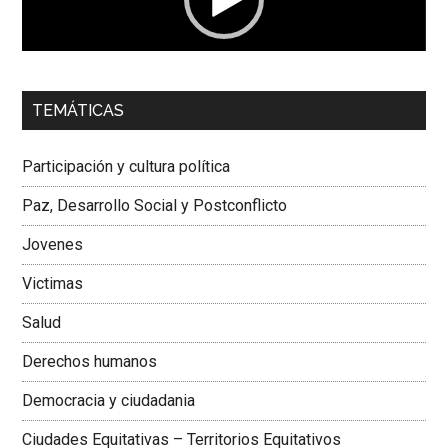
00:00
01:04
TEMÁTICAS
Dra. Carolina Corcho Mejía,
Presidenta Corporación
Latinoamericana Sur, Vicepresidenta Federación Médica
Participación y cultura política
Colombiana
Paz, Desarrollo Social y Postconflicto
Jovenes
Victimas
Salud
Derechos humanos
Democracia y ciudadania
Ciudades Equitativas – Territorios Equitativos