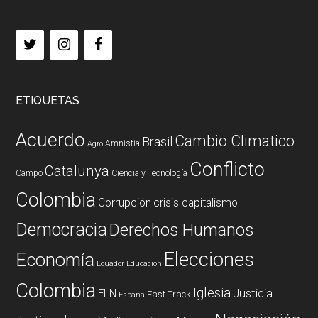
ETIQUETAS
Acuerdo
Cambio Climatico
Brasil
Amnistia
Agro
Conflicto
Catalunya
Campo
Ciencia y Tecnología
Colombia
Corrupción
crisis capitalismo
Democracia
Derechos Humanos
Elecciones
Economía
Ecuador
Educación
Colombia
Iglesia
ELN
Justicia
Fast Track
España