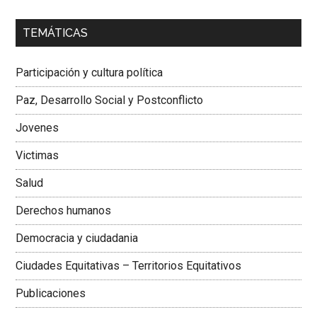
00:00
01:04
TEMÁTICAS
Dra. Carolina Corcho Mejía,
Presidenta Corporación
Latinoamericana Sur, Vicepresidenta Federación Médica
Participación y cultura política
Colombiana
Paz, Desarrollo Social y Postconflicto
Jovenes
Victimas
Salud
Derechos humanos
Democracia y ciudadania
Ciudades Equitativas – Territorios Equitativos
Publicaciones