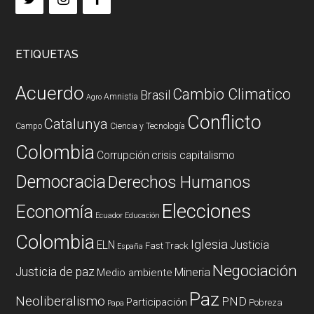
ETIQUETAS
Acuerdo
Cambio Climatico
Brasil
Amnistia
Agro
Conflicto
Catalunya
Campo
Ciencia y Tecnología
Colombia
Corrupción
crisis capitalismo
Democracia
Derechos Humanos
Elecciones
Economía
Ecuador
Educación
Colombia
Iglesia
ELN
Justicia
Fast Track
España
Negociación
Justicia de paz
Mineria
Medio ambiente
Paz
Neoliberalismo
PND
Participación
Pobreza
Papa