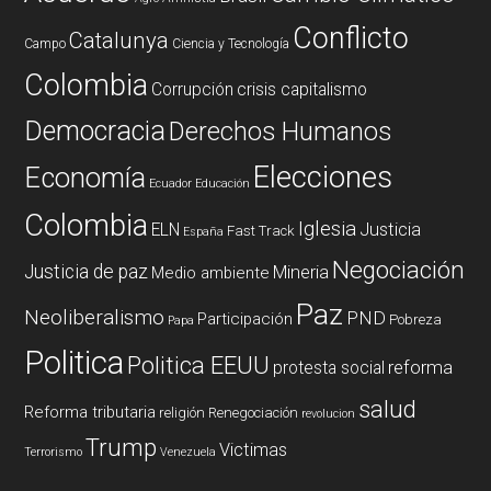
Conflicto
Catalunya
Campo
Ciencia y Tecnología
Colombia
Corrupción
crisis capitalismo
Democracia
Derechos Humanos
Elecciones
Economía
Ecuador
Educación
Colombia
Iglesia
ELN
Justicia
Fast Track
España
Negociación
Justicia de paz
Mineria
Medio ambiente
Paz
Neoliberalismo
PND
Participación
Pobreza
Papa
Politica
Politica EEUU
reforma
protesta social
salud
Reforma tributaria
religión
Renegociación
revolucion
Trump
Victimas
Terrorismo
Venezuela