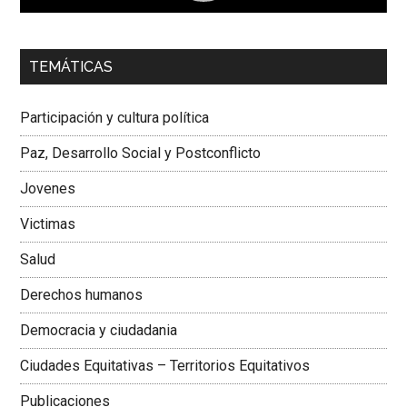
00:00
01:04
TEMÁTICAS
Dra. Carolina Corcho Mejía,
Presidenta Corporación
Latinoamericana Sur, Vicepresidenta Federación Médica
Participación y cultura política
Colombiana
Paz, Desarrollo Social y Postconflicto
Jovenes
Victimas
Salud
Derechos humanos
Democracia y ciudadania
Ciudades Equitativas – Territorios Equitativos
Publicaciones