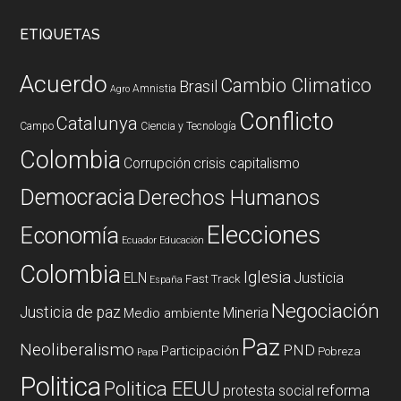
ETIQUETAS
Acuerdo
Cambio Climatico
Brasil
Amnistia
Agro
Conflicto
Catalunya
Campo
Ciencia y Tecnología
Colombia
Corrupción
crisis capitalismo
Democracia
Derechos Humanos
Elecciones
Economía
Ecuador
Educación
Colombia
Iglesia
ELN
Justicia
Fast Track
España
Negociación
Justicia de paz
Mineria
Medio ambiente
Paz
Neoliberalismo
PND
Participación
Pobreza
Papa
Politica
Politica EEUU
reforma
protesta social