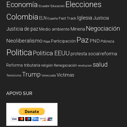
Elecciones
Economía
Ecuador
Educación
Colombia
Iglesia
ELN
Justicia
Fast Track
España
Negociación
Justicia de paz
Mineria
Medio ambiente
Paz
Neoliberalismo
PND
Participación
Pobreza
Papa
Politica
Politica EEUU
reforma
protesta social
salud
Reforma tributaria
religión
Renegociación
revolucion
Trump
Victimas
Terrorismo
Venezuela
APOYO SUR