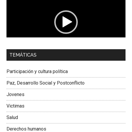
vídeo
00:00
01:04
TEMÁTICAS
Dra. Carolina Corcho Mejía,
Presidenta Corporación
Latinoamericana Sur, Vicepresidenta Federación Médica
Participación y cultura política
Colombiana
Paz, Desarrollo Social y Postconflicto
Jovenes
Victimas
Salud
Derechos humanos