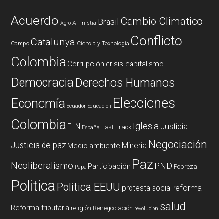
Acuerdo
Cambio Climatico
Brasil
Amnistia
Agro
Conflicto
Catalunya
Campo
Ciencia y Tecnología
Colombia
Corrupción
crisis capitalismo
Democracia
Derechos Humanos
Elecciones
Economía
Ecuador
Educación
Colombia
Iglesia
ELN
Justicia
Fast Track
España
Negociación
Justicia de paz
Mineria
Medio ambiente
Paz
Neoliberalismo
PND
Participación
Pobreza
Papa
Politica
Politica EEUU
reforma
protesta social
salud
Reforma tributaria
religión
Renegociación
revolucion