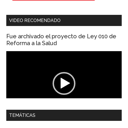
VIDEO RECOMENDADO
Fue archivado el proyecto de Ley 010 de
Reforma a la Salud
Reproductor
de
vídeo
00:00
01:04
TEMÁTICAS
Dra. Carolina Corcho Mejía,
Presidenta Corporación
Latinoamericana Sur, Vicepresidenta Federación Médica