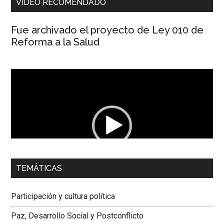
VIDEO RECOMENDADO
Fue archivado el proyecto de Ley 010 de
Reforma a la Salud
Reproductor
de
vídeo
TEMÁTICAS
00:00
01:04
Participación y cultura política
Dra. Carolina Corcho Mejía,
Presidenta Corporación
Latinoamericana Sur, Vicepresidenta Federación Médica
Paz, Desarrollo Social y Postconflicto