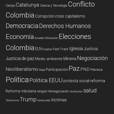
Conflicto
Catalunya
Campo
Ciencia y Tecnología
Colombia
Corrupción
crisis capitalismo
Democracia
Derechos Humanos
Elecciones
Economía
Ecuador
Educación
Colombia
Iglesia
ELN
Justicia
Fast Track
España
Negociación
Justicia de paz
Mineria
Medio ambiente
Paz
Neoliberalismo
PND
Participación
Pobreza
Papa
Politica
Politica EEUU
reforma
protesta social
salud
Reforma tributaria
religión
Renegociación
revolucion
Trump
Victimas
Terrorismo
Venezuela