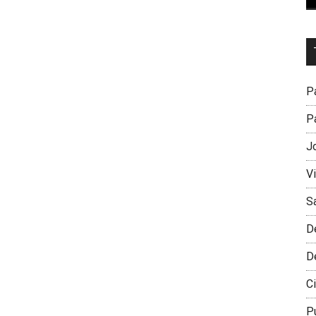
Dr
L
M
Pa
Pa
J
V
S
D
D
Ci
P