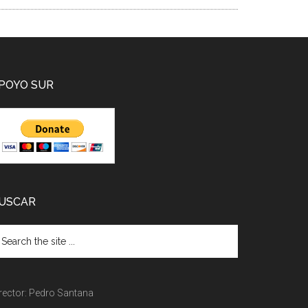
POYO SUR
USCAR
rector: Pedro Santana