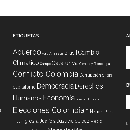
ETIQUETAS
A
Acuerdo
Cambio
Brasil
Amnistia
Agro
Climatico
Catalunya
Campo
Ciencia y Tecnología
Conflicto Colombia
Corrupción
crisis
Democracia
Derechos
B
capitalismo
Economía
Humanos
Ecuador
Educación
Elecciones Colombia
s
ELN
Fast
España
Iglesia
Justicia de paz
Justicia
Medio
Track
Di