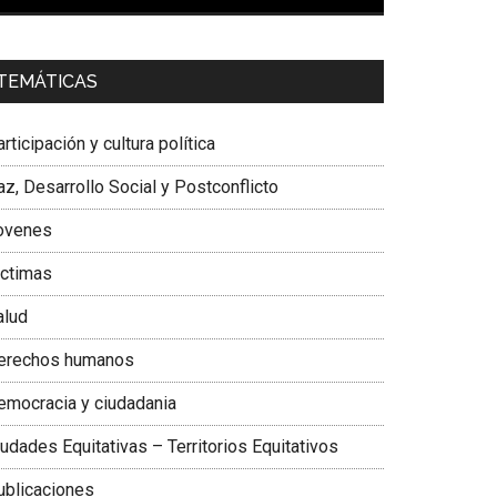
00:00
01:04
a. Carolina Corcho Mejía,
Presidenta Corporación
TEMÁTICAS
atinoamericana Sur, Vicepresidenta Federación
édica Colombiana
rticipación y cultura política
z, Desarrollo Social y Postconflicto
ovenes
ictimas
alud
erechos humanos
emocracia y ciudadania
udades Equitativas – Territorios Equitativos
ublicaciones