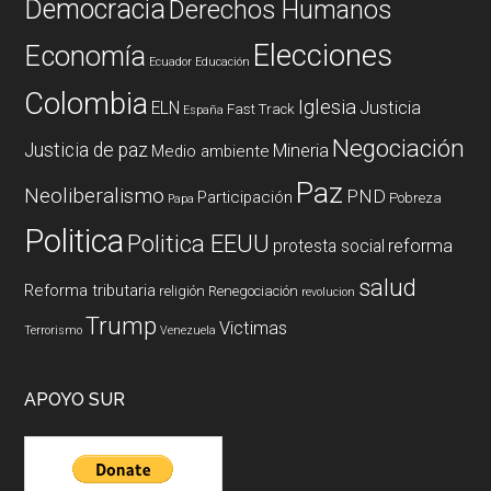
Democracia
Derechos Humanos
Elecciones
Economía
Ecuador
Educación
Colombia
Iglesia
ELN
Justicia
Fast Track
España
Negociación
Justicia de paz
Mineria
Medio ambiente
Paz
Neoliberalismo
PND
Participación
Pobreza
Papa
Politica
Politica EEUU
reforma
protesta social
salud
Reforma tributaria
religión
Renegociación
revolucion
Trump
Victimas
Terrorismo
Venezuela
APOYO SUR