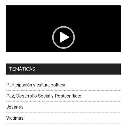
Reproductor
de
vídeo
00:00
01:04
TEMÁTICAS
Dra. Carolina Corcho Mejía,
Presidenta Corporación
Latinoamericana Sur, Vicepresidenta Federación Médica
Participación y cultura política
Colombiana
Paz, Desarrollo Social y Postconflicto
Jovenes
Victimas