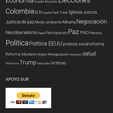
Elecciones
Economía
Ecuador
Educación
Colombia
Iglesia
ELN
Justicia
Fast Track
España
Negociación
Justicia de paz
Mineria
Medio ambiente
Paz
Neoliberalismo
PND
Participación
Pobreza
Papa
Politica
Politica EEUU
reforma
protesta social
salud
Reforma tributaria
religión
Renegociación
revolucion
Trump
Victimas
Terrorismo
Venezuela
APOYO SUR