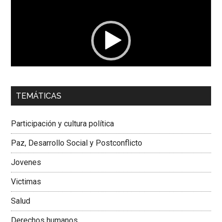
de
vídeo
00:00
01:04
TEMÁTICAS
Dra. Carolina Corcho Mejía,
Presidenta Corporación
Latinoamericana Sur, Vicepresidenta Federación Médica
Participación y cultura política
Colombiana
Paz, Desarrollo Social y Postconflicto
Jovenes
Victimas
Salud
Derechos humanos