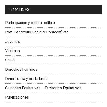
00:00
01:04
TEMÁTICAS
Dra. Carolina Corcho Mejía,
Presidenta Corporación
Latinoamericana Sur, Vicepresidenta Federación Médica
Participación y cultura política
Colombiana
Paz, Desarrollo Social y Postconflicto
Jovenes
Victimas
Salud
Derechos humanos
Democracia y ciudadania
Ciudades Equitativas – Territorios Equitativos
Publicaciones