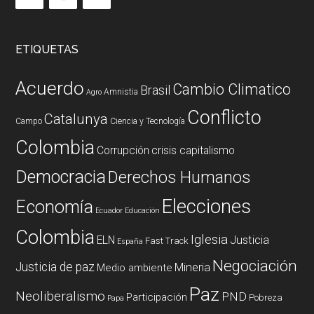
ETIQUETAS
Acuerdo
Cambio Climatico
Brasil
Amnistia
Agro
Conflicto
Catalunya
Campo
Ciencia y Tecnología
Colombia
Corrupción
crisis capitalismo
Democracia
Derechos Humanos
Elecciones
Economía
Ecuador
Educación
Colombia
Iglesia
ELN
Justicia
Fast Track
España
Negociación
Justicia de paz
Mineria
Medio ambiente
Paz
Neoliberalismo
PND
Participación
Pobreza
Papa