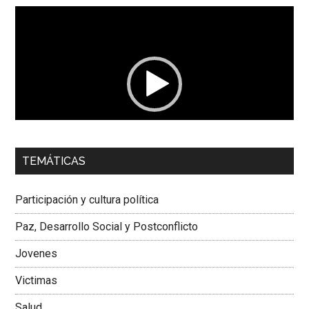
Reproductor
de
vídeo
00:00
01:04
TEMÁTICAS
Dra. Carolina Corcho Mejía,
Presidenta Corporación
Latinoamericana Sur, Vicepresidenta Federación Médica
Participación y cultura política
Colombiana
Paz, Desarrollo Social y Postconflicto
Jovenes
Victimas
Salud