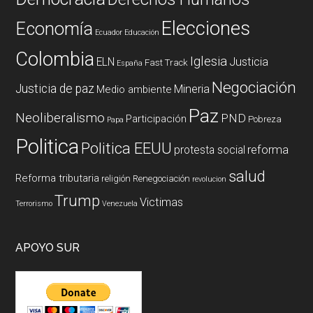
Elecciones
Economía
Ecuador
Educación
Colombia
Iglesia
ELN
Justicia
Fast Track
España
Negociación
Justicia de paz
Mineria
Medio ambiente
Paz
Neoliberalismo
PND
Participación
Pobreza
Papa
Politica
Politica EEUU
reforma
protesta social
salud
Reforma tributaria
religión
Renegociación
revolucion
Trump
Victimas
Terrorismo
Venezuela
APOYO SUR