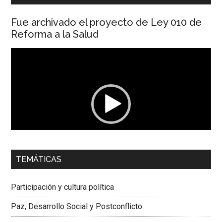
Fue archivado el proyecto de Ley 010 de
Reforma a la Salud
Reproductor
de
vídeo
00:00
01:04
TEMÁTICAS
Dra. Carolina Corcho Mejía,
Presidenta Corporación
Latinoamericana Sur, Vicepresidenta Federación Médica
Participación y cultura política
Colombiana
Paz, Desarrollo Social y Postconflicto